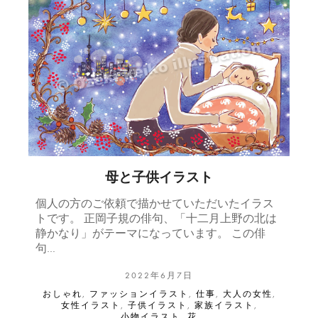
母と子供イラスト
個人の方のご依頼で描かせていただいたイラス
トです。 正岡子規の俳句、「十二月上野の北は
静かなり」がテーマになっています。 この俳
句…
2022年6月7日
おしゃれ
,
ファッションイラスト
,
仕事
,
大人の女性
,
女性イラスト
,
子供イラスト
,
家族イラスト
,
小物イラスト
,
花