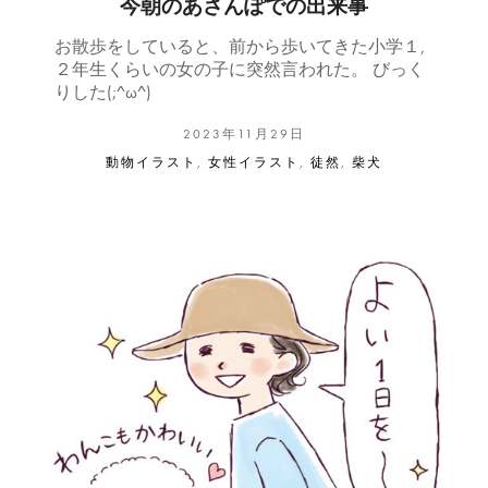
今朝のあさんぽでの出来事
お散歩をしていると、前から歩いてきた小学１,
２年生くらいの女の子に突然言われた。 びっく
りした(;^ω^)
2023年11月29日
動物イラスト
,
女性イラスト
,
徒然
,
柴犬