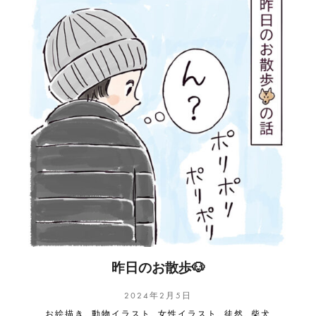
昨日のお散歩🐶
2024年2月5日
お絵描き
,
動物イラスト
,
女性イラスト
,
徒然
,
柴犬