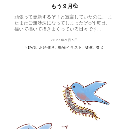
もう９月💦
頑張って更新するぞ！と宣言していたのに、 ま
たまたご無沙汰になってしまった(;^ω^) 毎日、
描いて描いて描きまくっている日々です…
2025年9月5日
NEWS
,
お絵描き
,
動物イラスト
,
徒然
,
柴犬