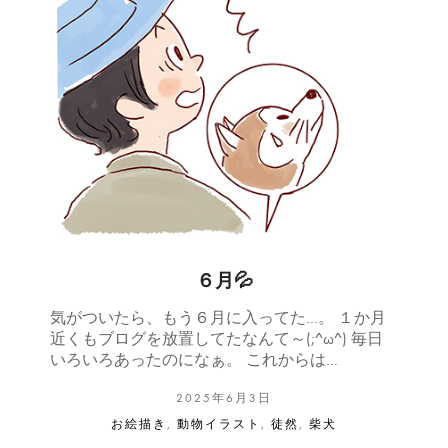
６月💦
気がついたら、もう６月に入ってた…。 １か月
近くもブログを放置してたなんて～(;^ω^) 毎日
いろいろあったのになぁ。 これからは…
2025年6月3日
お絵描き
,
動物イラスト
,
徒然
,
柴犬