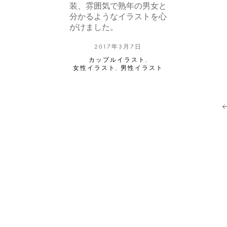
装、雰囲気で熟年の男女と
分かるようなイラストを心
がけました。
2017年3月7日
カップルイラスト
,
女性イラスト
,
男性イラスト