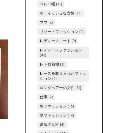
ベレー帽
(11)
ボーイッシュな女性
(14)
ト
,
ママ
(4)
リゾートファッション
(2)
レディースコート
(9)
レディースファッション
(45)
レトロ着物
(1)
レースを取り入れたファッ
ション
(3)
ロングヘアーの女性
(11)
仕事
(2)
冬ファッション
(15)
夏ファッション
(14)
夏服の女性
(8)