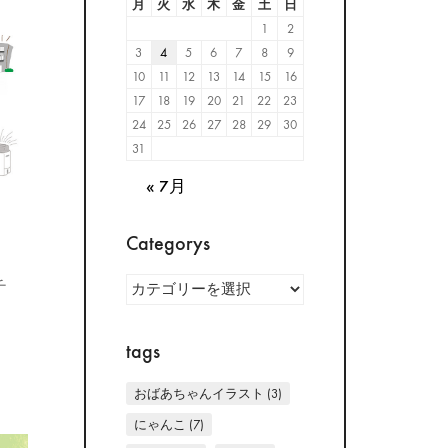
月
火
水
木
金
土
日
1
2
3
4
5
6
7
8
9
10
11
12
13
14
15
16
17
18
19
20
21
22
23
24
25
26
27
28
29
30
31
« 7月
Categorys
Categorys
チ
tags
おばあちゃんイラスト
(3)
にゃんこ
(7)