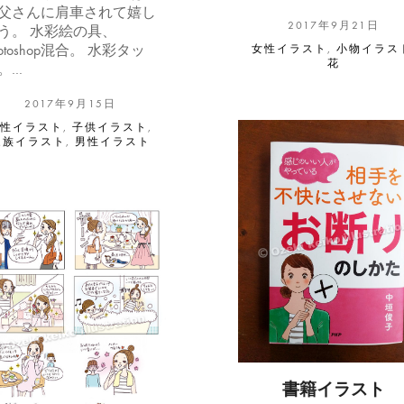
父さんに肩車されて嬉し
2017年9月21日
う。 水彩絵の具、
hotoshop混合。 水彩タッ
女性イラスト
,
小物イラス
花
。…
2017年9月15日
女性イラスト
,
子供イラスト
,
家族イラスト
,
男性イラスト
書籍イラスト