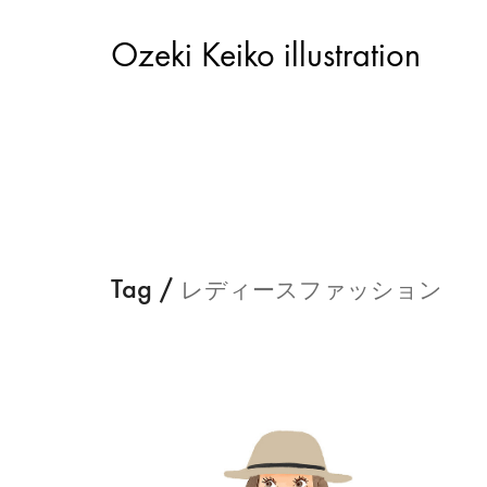
Ozeki Keiko illustration
Tag /
レディースファッション