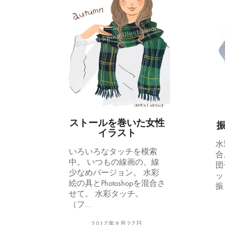
ストールを巻いた女性
イラスト
水
いろいろなタッチを模索
合
中。 いつもの線画の、線
団
少なめバージョン。 水彩
ッ
絵の具とPhotoshopを混合さ
振
せて。 水彩タッチ。
（フ…
2017年9月27日