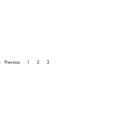
Previous
1
2
3