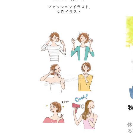
ファッションイラスト
,
女性イラスト
休
る