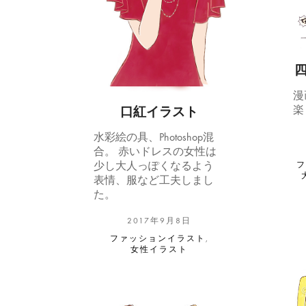
漫
楽
口紅イラスト
水彩絵の具、Photoshop混
合。 赤いドレスの女性は
少し大人っぽくなるよう
表情、服など工夫しまし
た。
2017年9月8日
ファッションイラスト
,
女性イラスト