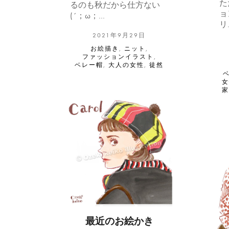
た
るのも秋だから仕方ない
ョ
(´；ω；…
リ
2021年9月29日
お絵描き
,
ニット
,
ファッションイラスト
,
ベレー帽
,
大人の女性
,
徒然
最近のお絵かき