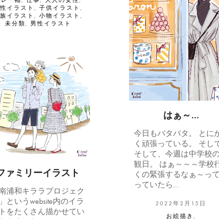
ベレー帽
,
仕事
,
大人の女性
,
女性イラスト
,
子供イラスト
,
家族イラスト
,
小物イラスト
,
未分類
,
男性イラスト
はぁ～…
今日もバタバタ。 とに
く頑張っている。 そし
そして、今週は中学校
観日。 はぁ～～～学校
ファミリーイラスト
くの緊張するなぁ～っ
っていたら…
南浦和キララプロジェク
」というwebsite内のイラ
2022年2月15日
トをたくさん描かせてい
お絵描き
,