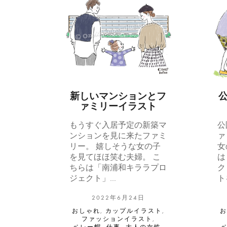
新しいマンションとフ
ァミリーイラスト
もうすぐ入居予定の新築マ
公
ンションを見に来たファミ
ァ
リー。 嬉しそうな女の子
女
を見てほほ笑む夫婦。 こ
は
ちらは「南浦和キララプロ
ク
ジェクト」…
ト
2022年6月24日
おしゃれ
,
カップルイラスト
,
ファッションイラスト
,