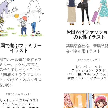
お出かけファッショ
の女性イラスト
公園で遊ぶファミリー
某製薬会社様、新製品
イラスト
会パネル用イラスト
園でボール遊びをするフ
2022年6月7日
ミリー。 パパもママも
おしゃれ
,
ニット
,
の子も楽しそう♪ こちら
ファッションイラスト
,
「南浦和キララプロジェ
ベレー帽
,
仕事
,
大人の女
女性イラスト
,
小物イラス
ト」のサイト内のイラス
を描か…
2022年6月24日
おしゃれ
,
カップルイラスト
,
ファッションイラスト
,