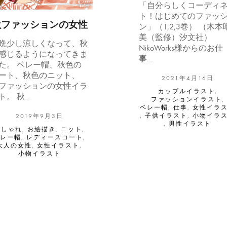
「自分らしくコーディ
ト！はじめてのファッ
秋ファッションの女性
ン」（1,2,3巻） （木本
美（監修）汐文社）
晩少し涼しくなって、秋
NikoWorks様からのお仕
感じるようになってきま
事…
た。 ベレー帽、秋色の
ート、秋色のニット、
2021年4月16日
ファッションの女性イラ
カップルイラスト
,
ト。 秋…
ファッションイラスト
,
ベレー帽
,
仕事
,
女性イラ
,
子供イラスト
,
小物イラ
2019年9月3日
,
男性イラスト
おしゃれ
,
お絵描き
,
ニット
,
ベレー帽
,
レディースコート
,
大人の女性
,
女性イラスト
,
小物イラスト