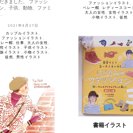
だきました。 ファッシ
ファッションイラスト
,
ン、子供、動物、ファミ
ベレー帽
,
レディースコー
大人の女性
,
女性イラス
…
小物イラスト
,
徒然
2021年8月27日
カップルイラスト
,
ファッションイラスト
,
ベレー帽
,
仕事
,
大人の女性
,
女性イラスト
,
子供イラスト
,
家族イラスト
,
小物イラスト
,
徒然
,
男性イラスト
書籍イラスト