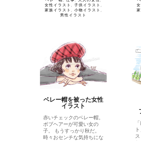
ベレー帽
,
仕事
,
大人の女性
,
女性イラスト
,
子供イラスト
,
家族イラスト
,
小物イラスト
,
男性イラスト
ベレー帽を被った女性
イラスト
赤いチェックのベレー帽。
「
ボブヘアーが可愛い女の
ト
子。 もうすっかり秋だ。
ス
時々おセンチな気持ちにな