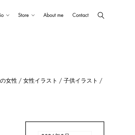
io
Store
About me
Contact
/
/
/
の女性
女性イラスト
子供イラスト