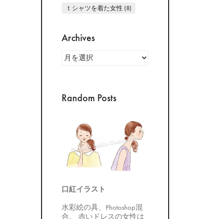
ｔシャツを着た女性
(8)
Archives
Archives
Random Posts
口紅イラスト
水彩絵の具、Photoshop混
合。 赤いドレスの女性は