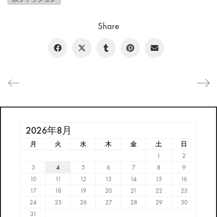
Share
2026年8月
月
火
水
木
金
土
日
1
2
3
4
5
6
7
8
9
10
11
12
13
14
15
16
17
18
19
20
21
22
23
24
25
26
27
28
29
30
31