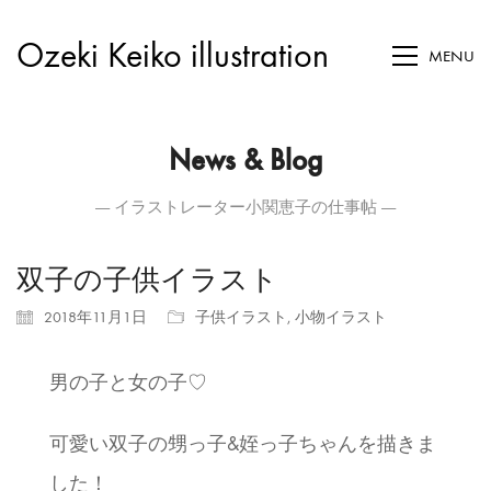
Ozeki Keiko illustration
MENU
News & Blog
― イラストレーター小関恵子の仕事帖 ―
双子の子供イラスト
2018年11月1日
子供イラスト
,
小物イラスト
男の子と女の子♡
可愛い双子の甥っ子&姪っ子ちゃんを描きま
した！