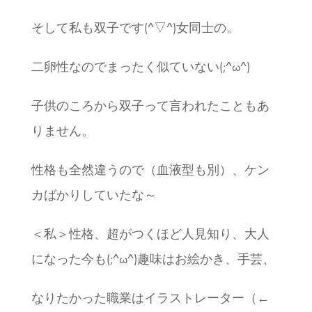
そして私も双子です(^▽^)女同士の。
二卵性なのでまったく似ていない(;^ω^)
子供のころから双子って言われたこともあ
りません。
性格も全然違うので（血液型も別）、ケン
カばかりしていたな～
＜私＞性格、超がつくほど人見知り、大人
になった今も(;^ω^)趣味はお絵かき、手芸、
なりたかった職業はイラストレーター（←