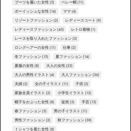
ブーツを履いた女性
(5)
ベレー帽
(11)
ボーイッシュな女性
(14)
ママ
(4)
リゾートファッション
(2)
レディースコート
(9)
レディースファッション
(45)
レトロ着物
(1)
レースを取り入れたファッション
(3)
ロングヘアーの女性
(11)
仕事
(2)
冬ファッション
(15)
夏ファッション
(14)
夏服の女性
(8)
大人の女性
(25)
大人の男性イラスト
(4)
大人ファッション
(36)
夫婦
(2)
女の子イラスト
(11)
子供
(2)
家族全員イラスト
(2)
小学生イラスト
(12)
帽子をかぶった女性
(8)
徒然
(5)
手芸
(15)
春ファッション
(5)
男の子イラスト
(11)
男性ファッション
(2)
秋ファッション
(38)
ｔシャツを着た女性
(8)