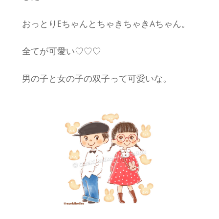
おっとりEちゃんとちゃきちゃきAちゃん。
全てが可愛い♡♡♡
男の子と女の子の双子って可愛いな。