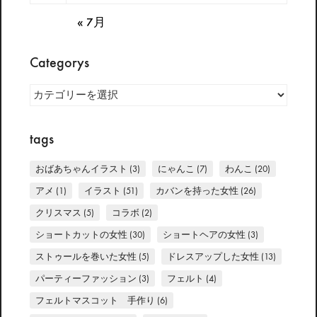
« 7月
Categorys
Categorys
tags
おばあちゃんイラスト
(3)
にゃんこ
(7)
わんこ
(20)
アメ
(1)
イラスト
(51)
カバンを持った女性
(26)
クリスマス
(5)
コラボ
(2)
ショートカットの女性
(30)
ショートヘアの女性
(3)
ストゥールを巻いた女性
(5)
ドレスアップした女性
(13)
パーティーファッション
(3)
フェルト
(4)
フェルトマスコット 手作り
(6)