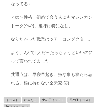
なってる）
＜姉＞性格、初めて会う人にもマシンガン
トーク(;^ω^)、趣味は特になし、
なりたかった職業はツアーコンダクター。
よく、2人で1人だったらちょうどいいのに
って言われてました。
共通点は、早寝早起き、嫌な事も寝たら忘
れる、根に持たない楽天家(笑)
イラスト
にゃんこ
女の子イラスト
男の子イラスト
秋ファッション