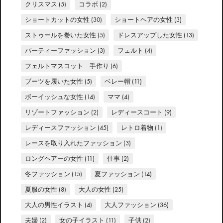
クリスマス
(5)
コラボ
(2)
ショートカットの女性
(30)
ショートヘアの女性
(3)
ストゥールを巻いた女性
(5)
ドレスアップした女性
(13)
パーティーファッション
(3)
フェルト
(4)
フェルトマスコット 手作り
(6)
ブーツを履いた女性
(5)
ベレー帽
(11)
ボーイッシュな女性
(14)
ママ
(4)
リゾートファッション
(2)
レディースコート
(9)
レディースファッション
(45)
レトロ着物
(1)
レースを取り入れたファッション
(3)
ロングヘアーの女性
(11)
仕事
(2)
冬ファッション
(15)
夏ファッション
(14)
夏服の女性
(8)
大人の女性
(25)
大人の男性イラスト
(4)
大人ファッション
(36)
夫婦
(2)
女の子イラスト
(11)
子供
(2)