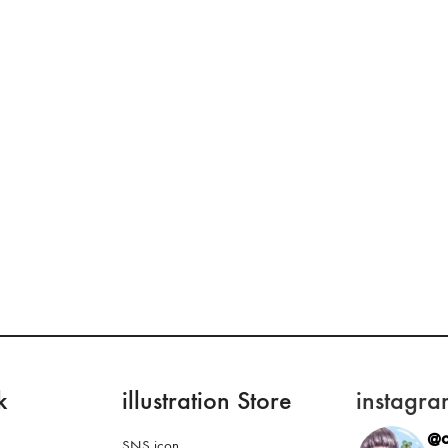
k
illustration Store
instagra
@o
SNS icon