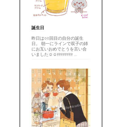
誕生日
昨日は○○回目の自分の誕生
日。 朝一にラインで双子の姉
にお互いおめでとうを言い合
いました☺☺????????
…