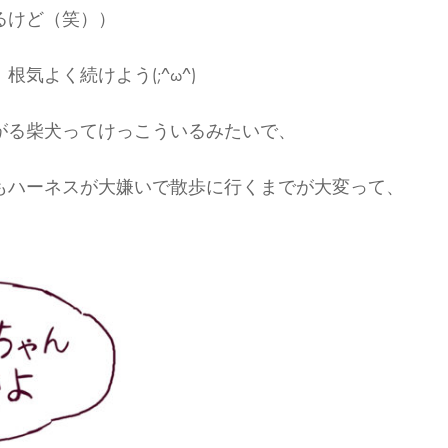
るけど（笑））
気よく続けよう(;^ω^)
がる柴犬ってけっこういるみたいで、
もハーネスが大嫌いで散歩に行くまでが大変って、