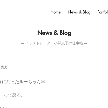
Home
News & Blog
Portfol
News & Blog
― イラストレーター小関恵子の仕事帖 ―
,
柴犬
になったルーちゃん🐶
)」って怒る。