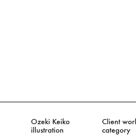
Ozeki Keiko
Client wor
illustration
category