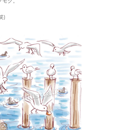
グモグ。
笑)