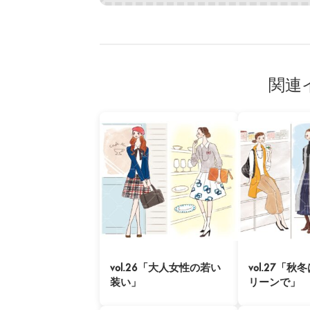
関連
vol.26「大人女性の若い
vol.27「
装い」
リーンで」