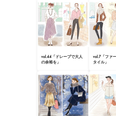
vol.44「ドレープで大人
vol.7「フ
の余裕を」
タイル」