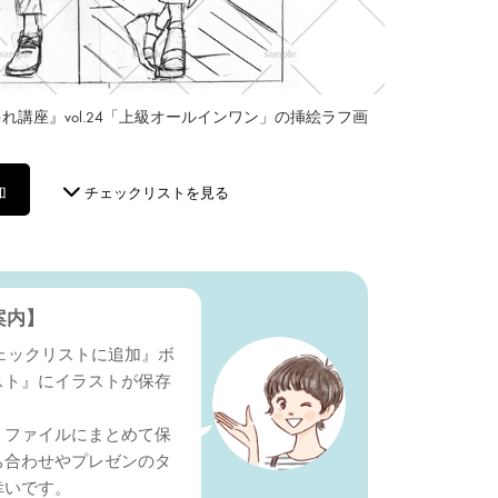
講座』vol.24「上級オールインワン」の挿絵ラフ画
加
チェックリストを見る
案内】
『チェックリストに追加』ボ
スト』にイラストが保存
Ｆファイルにまとめて保
ち合わせやプレゼンのタ
幸いです。