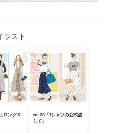
イラスト
秋冬はロング＆
vol.25「Tシャツの公式崩
して」