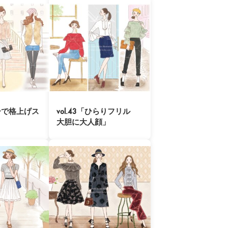
ァーで格上げス
vol.43「ひらりフリル
大胆に大人顔」