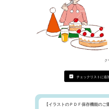
ク
チェックリストに追
【イラストのＰＤＦ保存機能のご