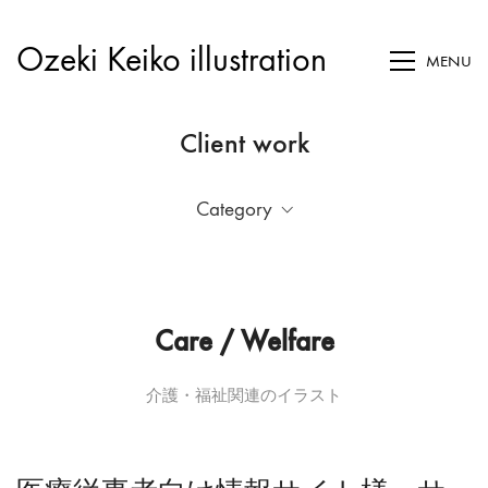
Ozeki Keiko illustration
MENU
Client work
Category
Care / Welfare
介護・福祉関連のイラスト