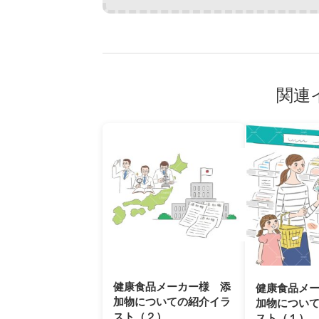
関連
健康食品メーカー様 添
健康食品メ
加物についての紹介イラ
加物につい
スト（２）
スト（１）