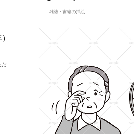
雑誌・書籍の挿絵
年）
ただ