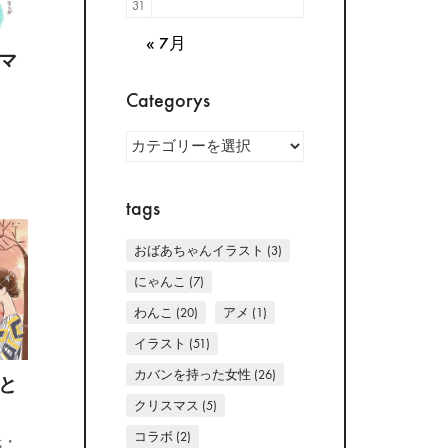
31
« 7月
マ
Categorys
Categorys
tags
おばあちゃんイラスト
(3)
にゃんこ
(7)
わんこ
(20)
アメ
(1)
イラスト
(51)
カバンを持った女性
(26)
と
クリスマス
(5)
コラボ
(2)
紙・