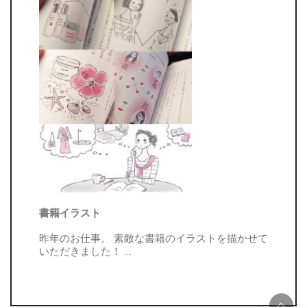
書籍イラスト
昨年のお仕事。 素敵な書籍のイラストを描かせて
いただきました！
…