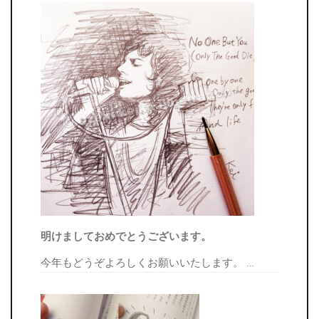
明けましておめでとうございます。
今年もどうぞよろしくお願いいたします。
…