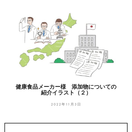
健康食品メーカー様 添加物についての
紹介イラスト（２）
2022年11月3日