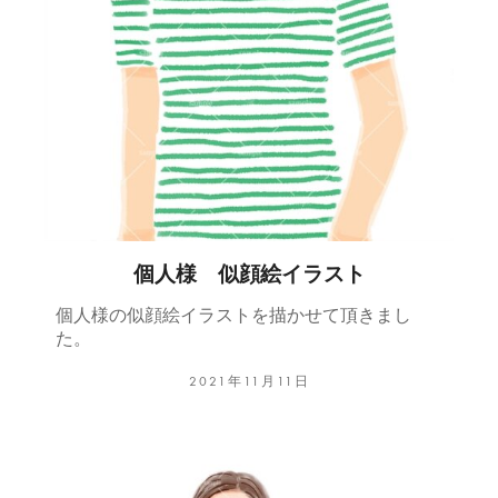
個人様 似顔絵イラスト
個人様の似顔絵イラストを描かせて頂きまし
た。
2021年11月11日