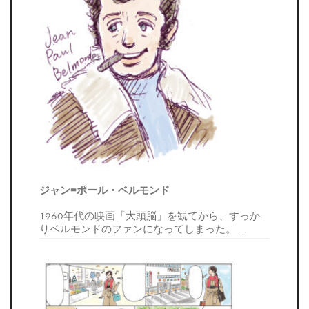
ジャン=ポール・ベルモンド
1960年代の映画「大頭脳」を観てから、すっか
りベルモンドのファンになってしまった。
…