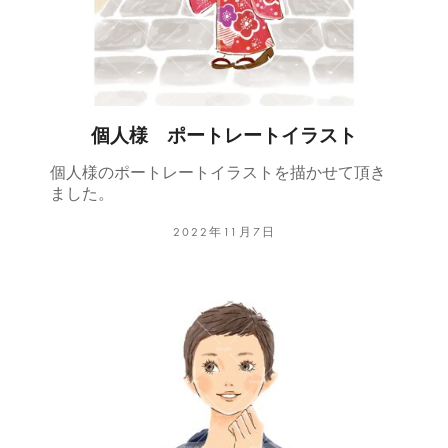
個人様 ポートレートイラスト
個人様のポートレートイラストを描かせて頂き
ました。
2022年11月7日