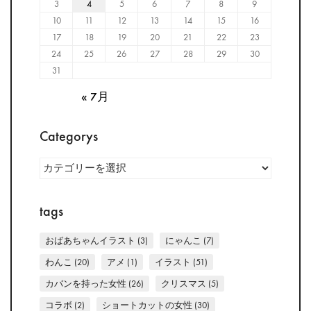
3
4
5
6
7
8
9
10
11
12
13
14
15
16
17
18
19
20
21
22
23
24
25
26
27
28
29
30
31
« 7月
Categorys
Categorys
tags
おばあちゃんイラスト
(3)
にゃんこ
(7)
わんこ
(20)
アメ
(1)
イラスト
(51)
カバンを持った女性
(26)
クリスマス
(5)
コラボ
(2)
ショートカットの女性
(30)