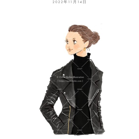
2022年11月14日