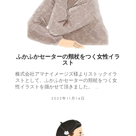
ふかふかセーターの頬杖をつく女性イラ
スト
株式会社アマナイメージズ様よりストックイラ
ストとして、ふかふかセーターの頬杖をつく女
性イラストを描かせて頂きました。 …
2022年11月14日