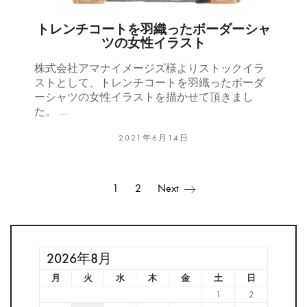
トレンチコートを羽織ったボーダーシャ
ツの女性イラスト
株式会社アマナイメージズ様よりストックイラ
ストとして、トレンチコートを羽織ったボーダ
ーシャツの女性イラストを描かせて頂きまし
た。 …
2021年6月14日
1
2
Next
2026年8月
月
火
水
木
金
土
日
1
2