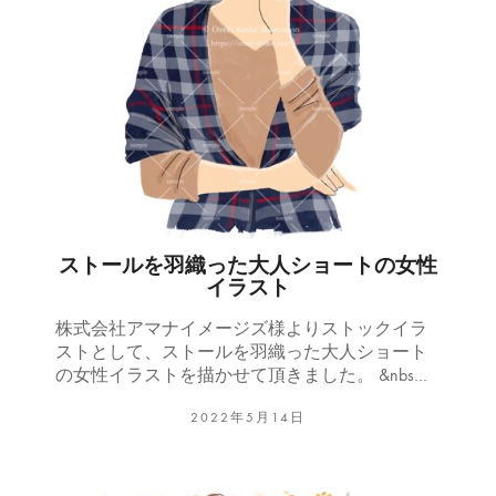
ストールを羽織った大人ショートの女性
イラスト
株式会社アマナイメージズ様よりストックイラ
ストとして、ストールを羽織った大人ショート
の女性イラストを描かせて頂きました。 &nbs…
2022年5月14日