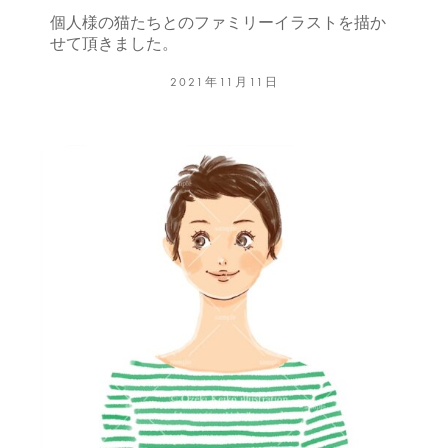
個人様の猫たちとのファミリーイラストを描か
せて頂きました。
2021年11月11日