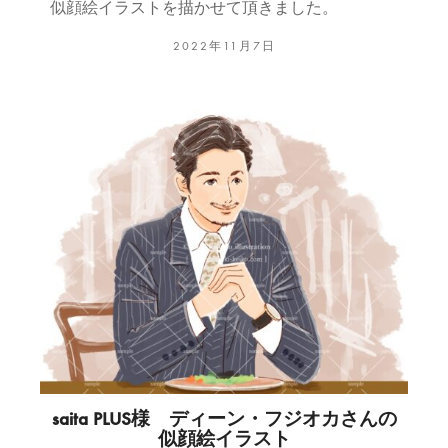
似顔絵イラストを描かせて頂きました。
2022年11月7日
saita PLUS様 ディーン・フジオカさんの
似顔絵イラスト