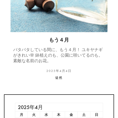
もう４月
バタバタしている間に、もう４月！ ユキヤナギ
がきれい🌸 鉢植えのも、公園に咲いてるのも。
素敵な名前のお花。
2025年4月4日
徒然
2025年4月
月
火
水
木
金
土
日