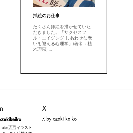
挿絵のお仕事
たくさん挿絵を描かせていた
だきました。「サクセスフ
ル・エイジング しあわせな老
いを迎える心理学」(著者：植
木理恵)
…
m
X
X by ozeki keiko
zekikeiko
ustrator🇯🇵 イラスト