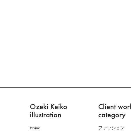
Ozeki Keiko
Client wor
illustration
category
Home
ファッション