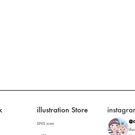
k
illustration Store
instagra
@o
SNS icon
ill