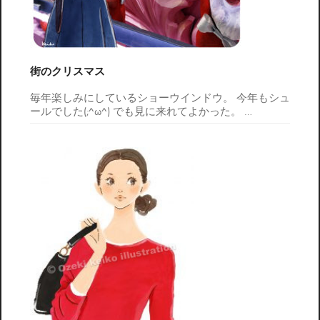
街のクリスマス
毎年楽しみにしているショーウインドウ。 今年もシュ
ールでした(;^ω^) でも見に来れてよかった。
…