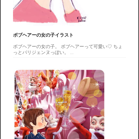
ボブヘアーの女の子イラスト
ボブヘアーの女の子。 ボブヘアーって可愛い♡ ちょ
っとパリジェンヌっぽい。
…