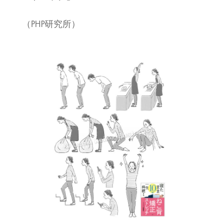
（PHP研究所）