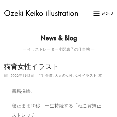
Ozeki Keiko illustration
MENU
News & Blog
― イラストレーター小関恵子の仕事帖 ―
猫背女性イラスト
2022年6月2日
仕事
,
大人の女性
,
女性イラスト
,
本
書籍挿絵。
寝たまま10秒 一生持続する「ねこ背矯正
ストレッチ」