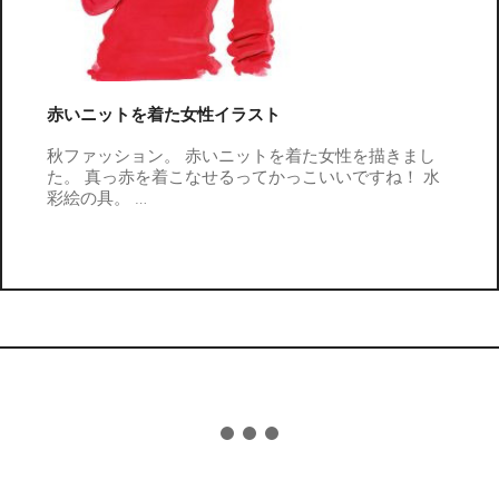
赤いニットを着た女性イラスト
秋ファッション。 赤いニットを着た女性を描きまし
た。 真っ赤を着こなせるってかっこいいですね！ 水
彩絵の具。
…