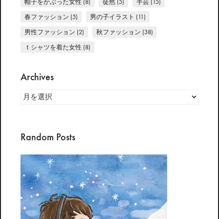
帽子をかぶった女性
(8)
徒然
(5)
手芸
(15)
春ファッション
(5)
男の子イラスト
(11)
男性ファッション
(2)
秋ファッション
(38)
ｔシャツを着た女性
(8)
Archives
Archives
Random Posts