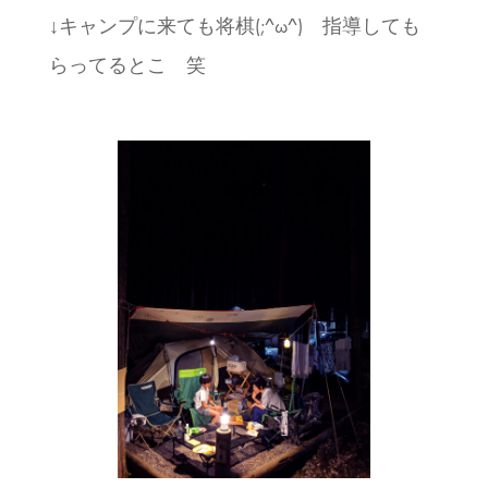
↓キャンプに来ても将棋(;^ω^) 指導しても
らってるとこ 笑