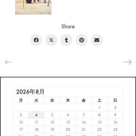
Share
2026年8月
月
火
水
木
金
土
日
1
2
3
4
5
6
7
8
9
10
11
12
13
14
15
16
17
18
19
20
21
22
23