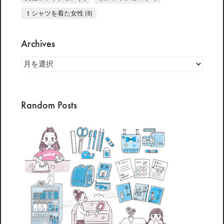
ｔシャツを着た女性
(8)
Archives
Archives
Random Posts