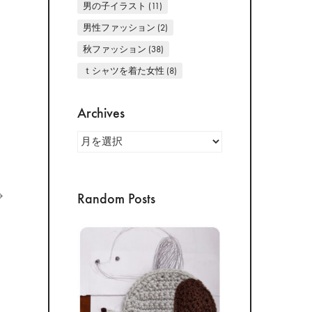
男の子イラスト
(11)
男性ファッション
(2)
秋ファッション
(38)
ｔシャツを着た女性
(8)
Archives
Archives
Random Posts