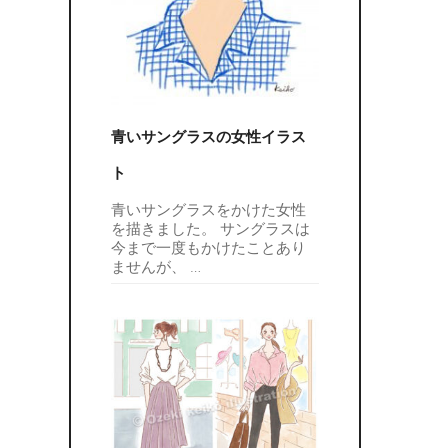
青いサングラスの女性イラス
ト
青いサングラスをかけた女性
を描きました。 サングラスは
今まで一度もかけたことあり
ませんが、
…