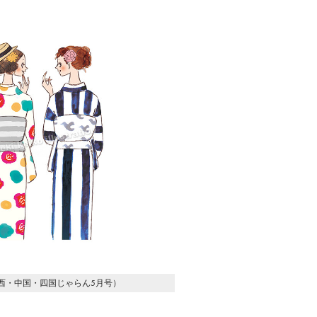
関西・中国・四国じゃらん5月号）