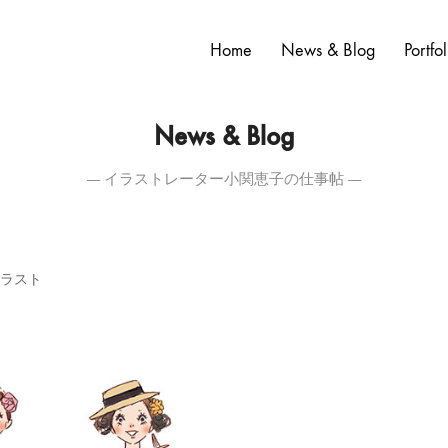
Home
News & Blog
Portfol
News & Blog
― イラストレーター小関恵子の仕事帖 ―
ラスト