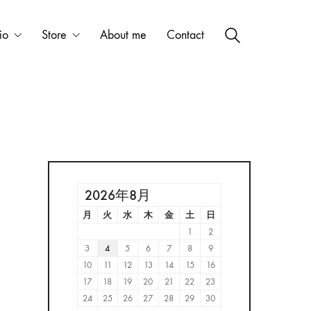
io
Store
About me
Contact
2026年8月
月
火
水
木
金
土
日
1
2
3
4
5
6
7
8
9
10
11
12
13
14
15
16
17
18
19
20
21
22
23
24
25
26
27
28
29
30