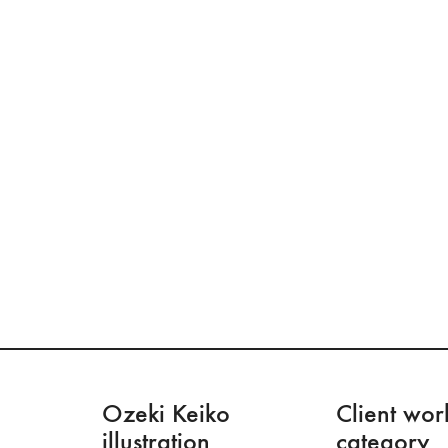
Ozeki Keiko
Client wor
illustration
category