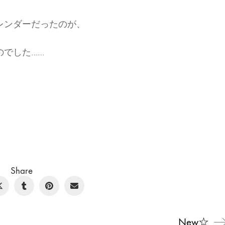
レンダーだったのが、
のでした……
Share
New☆