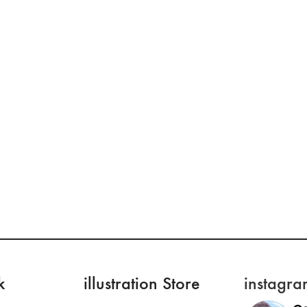
k
illustration Store
instagra