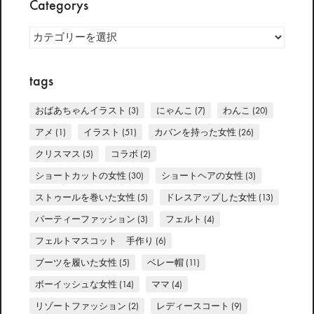
Categorys
Categorys
tags
おばあちゃんイラスト
(3)
にゃんこ
(7)
わんこ
(20)
アメ
(1)
イラスト
(51)
カバンを持った女性
(26)
クリスマス
(5)
コラボ
(2)
ショートカットの女性
(30)
ショートヘアの女性
(3)
ストゥールを巻いた女性
(5)
ドレスアップした女性
(13)
パーティーファッション
(3)
フェルト
(4)
フェルトマスコット 手作り
(6)
ブーツを履いた女性
(5)
ベレー帽
(11)
ボーイッシュな女性
(14)
ママ
(4)
リゾートファッション
(2)
レディースコート
(9)