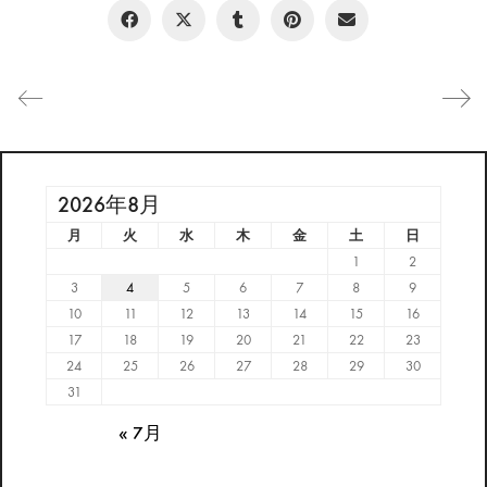
2026年8月
月
火
水
木
金
土
日
1
2
3
4
5
6
7
8
9
10
11
12
13
14
15
16
17
18
19
20
21
22
23
24
25
26
27
28
29
30
31
« 7月