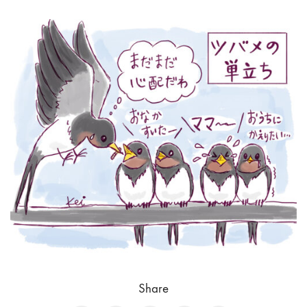
Share