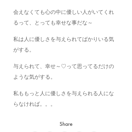
会えなくても心の中に優しい人がいてくれ
るって、とっても幸せな事だな～
私は人に優しさを与えられてばかりいる気
がする。
与えられて、幸せ～♡って思ってるだけの
ような気がする。
私ももっと人に優しさを与えられる人にな
らなければ。。。
Share