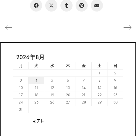
2026年8月
月
火
水
木
金
土
日
1
2
3
4
5
6
7
8
9
10
11
12
13
14
15
16
17
18
19
20
21
22
23
24
25
26
27
28
29
30
31
« 7月