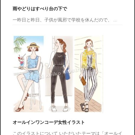
雨やどりはすべり台の下で
一昨日と昨日、子供が風邪で学校を休んだので、
…
オールインワンコーデ女性イラスト
このイラストについて いただいたテーマは「オールイ