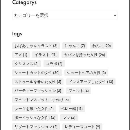
Categorys
Categorys
tags
おばあちゃんイラスト
(3)
にゃんこ
(7)
わんこ
(20)
アメ
(1)
イラスト
(51)
カバンを持った女性
(26)
クリスマス
(5)
コラボ
(2)
ショートカットの女性
(30)
ショートヘアの女性
(3)
ストゥールを巻いた女性
(5)
ドレスアップした女性
(13)
パーティーファッション
(3)
フェルト
(4)
フェルトマスコット 手作り
(6)
ブーツを履いた女性
(5)
ベレー帽
(11)
ボーイッシュな女性
(14)
ママ
(4)
リゾートファッション
(2)
レディースコート
(9)