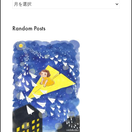
Archives
Random Posts