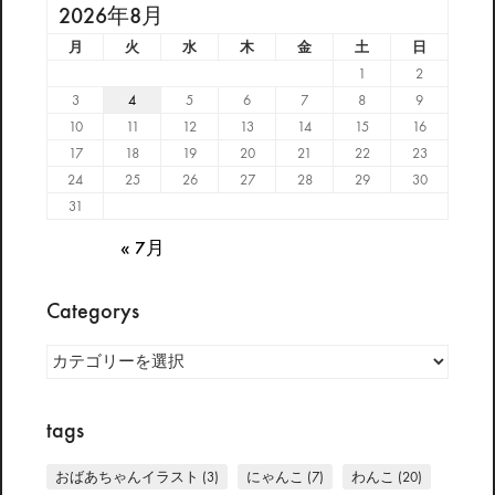
2026年8月
月
火
水
木
金
土
日
1
2
3
4
5
6
7
8
9
10
11
12
13
14
15
16
17
18
19
20
21
22
23
24
25
26
27
28
29
30
31
« 7月
Categorys
Categorys
tags
おばあちゃんイラスト
(3)
にゃんこ
(7)
わんこ
(20)