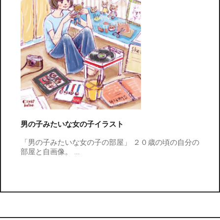
男の子みたいな女の子イラスト
「男の子みたいな女の子の部屋」 ２０歳の頃の自分の
部屋と自画像。
…