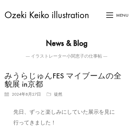
Ozeki Keiko illustration
MENU
News & Blog
― イラストレーター小関恵子の仕事帖 ―
みうらじゅんFES マイブームの全
貌展 in京都
2024年8月27日
徒然
先日、ずっと楽しみにしていた展示を見に
行ってきました！