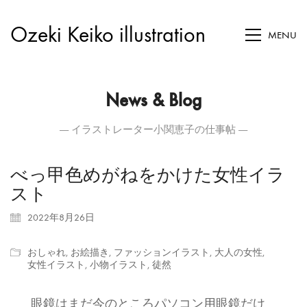
Ozeki Keiko illustration
MENU
News & Blog
― イラストレーター小関恵子の仕事帖 ―
べっ甲色めがねをかけた女性イラ
スト
2022年8月26日
おしゃれ
,
お絵描き
,
ファッションイラスト
,
大人の女性
,
女性イラスト
,
小物イラスト
,
徒然
眼鏡はまだ今のところパソコン用眼鏡だけ