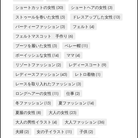
ショートカットの女性
(30)
ショートヘアの女性
(3)
ストゥールを巻いた女性
(5)
ドレスアップした女性
(13)
パーティーファッション
(3)
フェルト
(4)
フェルトマスコット 手作り
(6)
ブーツを履いた女性
(5)
ベレー帽
(11)
ボーイッシュな女性
(14)
ママ
(4)
リゾートファッション
(2)
レディースコート
(9)
レディースファッション
(45)
レトロ着物
(1)
レースを取り入れたファッション
(3)
ロングヘアーの女性
(11)
仕事
(2)
冬ファッション
(15)
夏ファッション
(14)
夏服の女性
(8)
大人の女性
(25)
大人の男性イラスト
(4)
大人ファッション
(36)
夫婦
(2)
女の子イラスト
(11)
子供
(2)