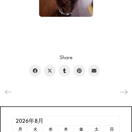
Share
2026年8月
月
火
水
木
金
土
日