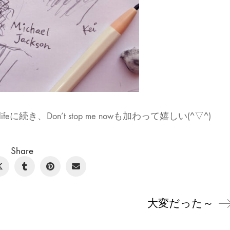
feに続き、Don’t stop me nowも加わって嬉しい(^▽^)
Share
大変だった～