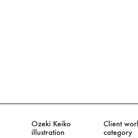
Ozeki Keiko
Client wor
illustration
category