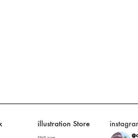
k
illustration Store
instagra
@o
SNS icon