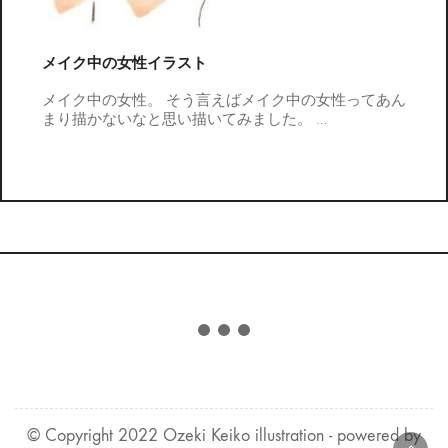
メイク中の女性イラスト
メイク中の女性。 そう言えばメイク中の女性ってあん
まり描かないなと思い描いてみました。
…
© Copyright 2022 Ozeki Keiko illustration - powered by