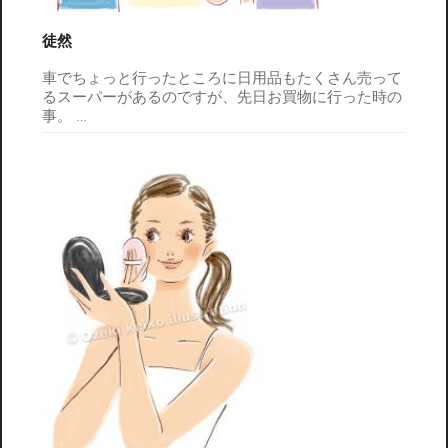
徒然
車でちょっと行ったところに日用品もたくさん売って
るスーパーがあるのですが、先日お買物に行った時の
事。
…