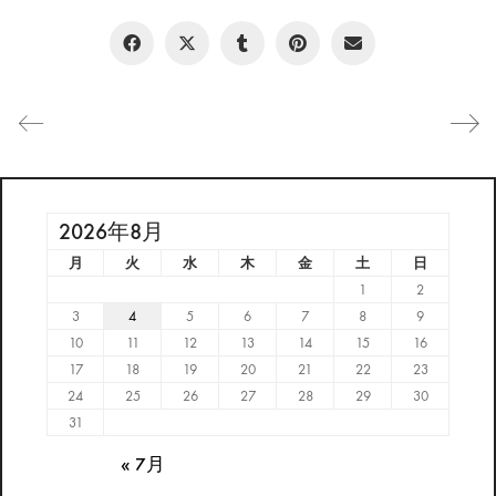
2026年8月
月
火
水
木
金
土
日
1
2
3
4
5
6
7
8
9
10
11
12
13
14
15
16
17
18
19
20
21
22
23
24
25
26
27
28
29
30
31
« 7月